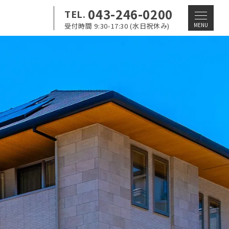
043-246-0200
TEL.
メ
受付時間 9:30-17:30 (水日祝休み)
MENU
ニ
ュ
ー